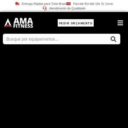
Entrega Rápida para Todo Brasil
Parcele Em Até 18x S/ Juros
Atendimento de Qualidade
PEDIR ORÇAMENTO
PESO