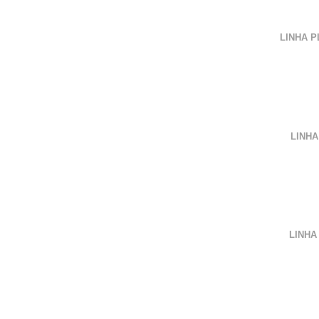
LINHA P
LINHA
LINHA