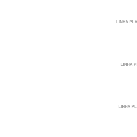
LINHA PL
LINHA 
LINHA P