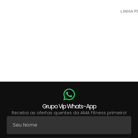
LINHA P
Grupo Vip Whats-App
Receba as ofertas quentes da AMA Fitness primeiro!