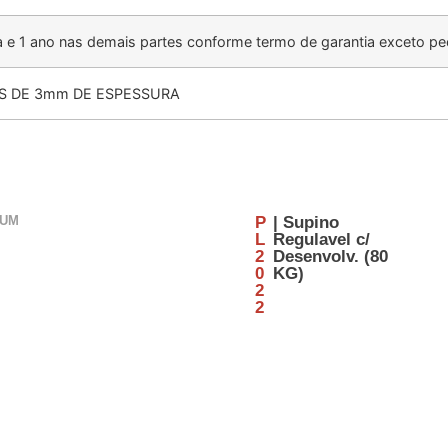
a e 1 ano nas demais partes conforme termo de garantia exceto pe
 DE 3mm DE ESPESSURA
NUM
P
| Supino
L
Regulavel c/
2
Desenvolv. (80
0
KG)
2
2