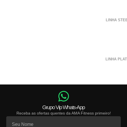
LINHA STE
LINHA PLA
Grupo Vip Whats-App
Receba as ofertas quentes da AMA Fitness primeiro!