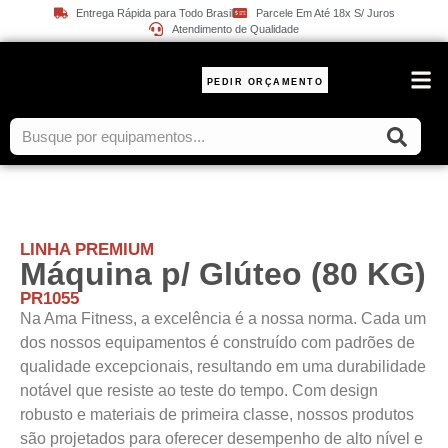
Entrega Rápida para Todo Brasil
Parcele Em Até 18x S/ Juros
Atendimento de Qualidade
PEDIR ORÇAMENTO
PESO
LINHA PREMIUM
Máquina p/ Glúteo (80 KG)
PR1055
Na Ama Fitness, a excelência é a nossa norma. Cada um
dos nossos equipamentos é construído com padrões de
qualidade excepcionais, resultando em uma durabilidade
notável que resiste ao teste do tempo. Com design
robusto e materiais de primeira classe, nossos produtos
são projetados para oferecer desempenho de alto nível e