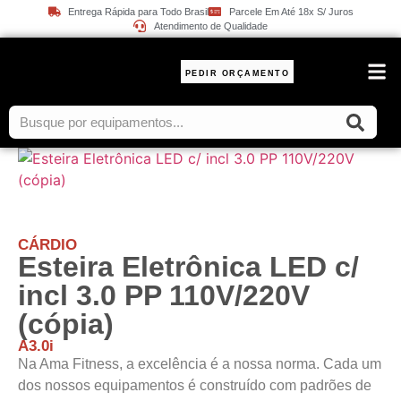
Entrega Rápida para Todo Brasil
Parcele Em Até 18x S/ Juros
Atendimento de Qualidade
PEDIR ORÇAMENTO
PESO
CÁRDIO
Esteira Eletrônica LED c/
incl 3.0 PP 110V/220V
(cópia)
A3.0i
Na Ama Fitness, a excelência é a nossa norma. Cada um
dos nossos equipamentos é construído com padrões de