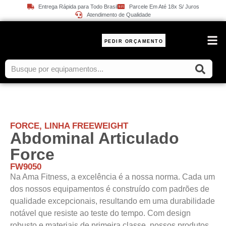
Entrega Rápida para Todo Brasil
Parcele Em Até 18x S/ Juros
Atendimento de Qualidade
PEDIR ORÇAMENTO
PESO
FORCE
,
LINHA FREEWEIGHT
Abdominal Articulado
Force
FW9050
Na Ama Fitness, a excelência é a nossa norma. Cada um
dos nossos equipamentos é construído com padrões de
qualidade excepcionais, resultando em uma durabilidade
notável que resiste ao teste do tempo. Com design
robusto e materiais de primeira classe, nossos produtos