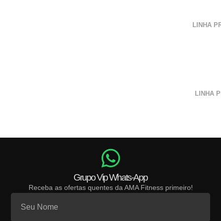
LINHA P
LINHA 
Grupo Vip Whats-App
Receba as ofertas quentes da AMA Fitness primeiro!